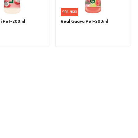
9
% नाफा
hi Pet-200ml
Real Guava Pet-200ml