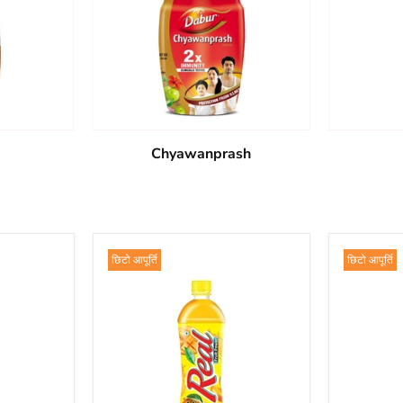
Chyawanprash
छिटो आपूर्ति
छिटो आपूर्ति