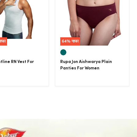
नाफा
64
% नाफा
tline RN Vest For
Rupa Jon Aishwarya Plain
Panties For Women