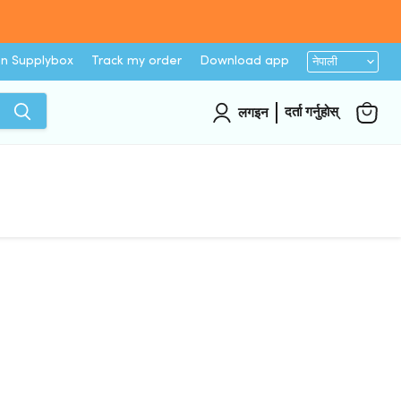
Languag
नेपाली
on Supplybox
Track my order
Download app
दर्ता गर्नुहोस्
लगइन
कार्टमा
हेर्नुहोस्