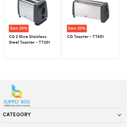
Earn
20
%
Earn
20
%
CG 2 Slice Stainless
CG Toaster - TT401
Steel Toaster - TT201
CATEGORY